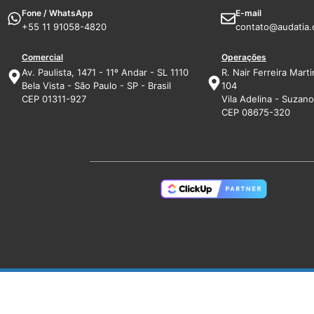
Fone / WhatsApp
E-mail
+55 11 91058-4820
contato@audatia.
Comercial
Operações
Av. Paulista, 1471 - 11º Andar - SL 1110
R. Nair Ferreira Marti
Bela Vista - São Paulo - SP - Brasil
104
CEP 01311-927
Vila Adelina - Suzano 
CEP 08675-320