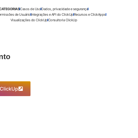
CATEGORIAS
Casos de Uso
Dados, privacidade e segurança
ermissões de Usuário
Integrações e API do ClickUp
Recursos e ClickApps
Visualizações do ClickUp
Consultoria ClickUp
nto
 ClickUp