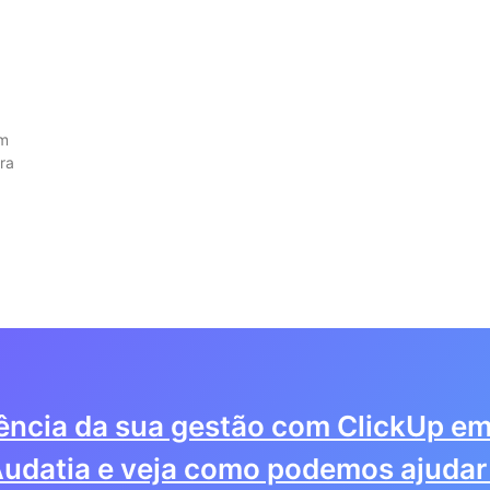
em
ra
iência da sua gestão com ClickUp em
udatia e veja como podemos ajudar 