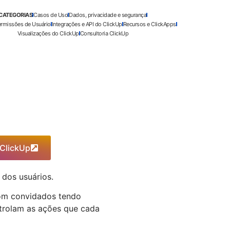
CATEGORIAS
Casos de Uso
Dados, privacidade e segurança
ermissões de Usuário
Integrações e API do ClickUp
Recursos e ClickApps
Visualizações do ClickUp
Consultoria ClickUp
 ClickUp
dos usuários.
com convidados tendo
ntrolam as ações que cada