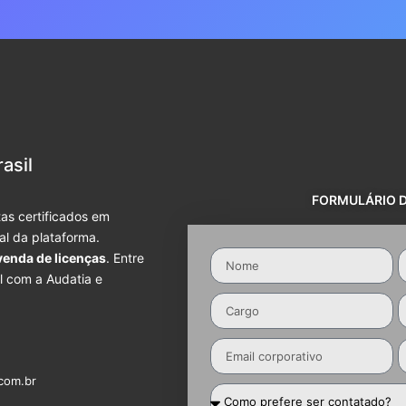
asil
FORMULÁRIO 
as certificados em
ial da plataforma.
venda de licenças
. Entre
l com a Audatia e
com.br