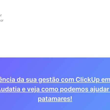
ar
or
iência da sua gestão com ClickUp em
udatia e veja como podemos ajudar 
patamares!