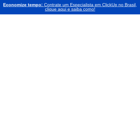
Economize tempo:
Contrate um Especialista em ClickUp no Brasil,
clique aqui e saiba como!