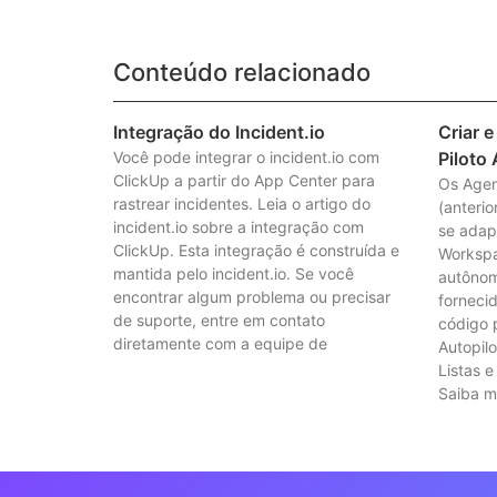
Conteúdo relacionado
Integração do Incident.io
Criar 
Você pode integrar o incident.io com
Piloto
ClickUp a partir do App Center para
Os Agen
rastrear incidentes. Leia o artigo do
(anteri
incident.io sobre a integração com
se adap
ClickUp. Esta integração é construída e
Workspa
mantida pelo incident.io. Se você
autônom
encontrar algum problema ou precisar
forneci
de suporte, entre em contato
código 
diretamente com a equipe de
Autopilo
Listas 
Saiba m