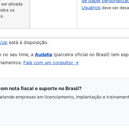
de papel personaliza
 ser ativada
Usuários
deve ser desat
odos os
s.
ckUp
está à disposição.
p no seu time, a
Audatia
(parceira oficial no Brasil) tem esp
einamentos.
Fale com um consultor →
om nota fiscal e suporte no Brasil?
 e atende empresas em licenciamento, implantação e treinamen