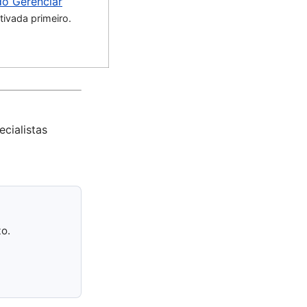
do Gerenciar
ivada primeiro.
ecialistas
to.