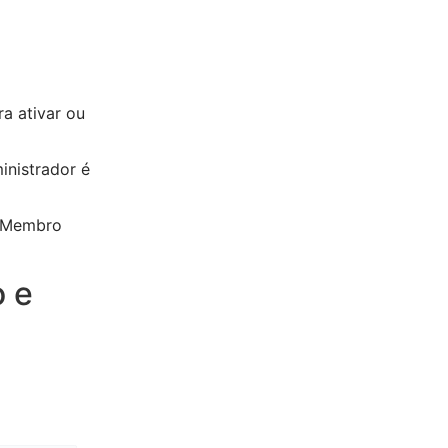
a ativar ou
inistrador é
e Membro
o e