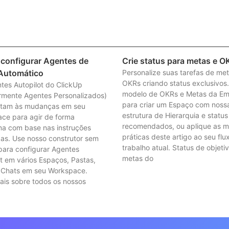
e configurar Agentes de
Crie status para metas e O
 Automático
Personalize suas tarefas de me
OKRs criando status exclusivos
tes Autopilot do ClickUp
modelo de OKRs e Metas da E
ormente Agentes Personalizados)
para criar um Espaço com noss
tam às mudanças em seu
estrutura de Hierarquia e status
ce para agir de forma
recomendados, ou aplique as m
a com base nas instruções
práticas deste artigo ao seu flu
das. Use nosso construtor sem
trabalho atual. Status de objeti
para configurar Agentes
metas do
t em vários Espaços, Pastas,
e Chats em seu Workspace.
ais sobre todos os nossos