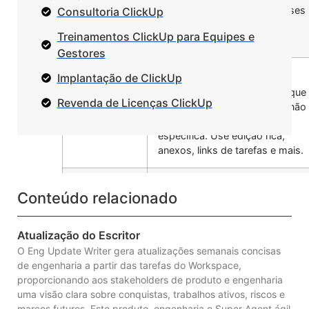
Visualização
ClickUp Docs
Use
para bases
Consultoria ClickUp
de Doc
de conhecimento, planos de
Treinamentos ClickUp para Equipes e
projeto, wikis e mais.
Gestores
Visualização
A visualização de Chat
Implantação de ClickUp
de Chat
permite que você se comunique
Revenda de Licenças ClickUp
com sua equipe sobre itens não
relacionados a uma tarefa
específica. Use edição rica,
anexos, links de tarefas e mais.
Visualização
Simplifique seu processo de
Conteúdo relacionado
de
Visualização
recebimento com
Formulário
de Formulário
. Crie e
compartilhe Formulários
Atualização do Escritor
personalizáveis para coletar
O Eng Update Writer gera atualizações semanais concisas
informações e criar tarefas
de engenharia a partir das tarefas do Workspace,
automaticamente no ClickUp.
proporcionando aos stakeholders de produto e engenharia
uma visão clara sobre conquistas, trabalhos ativos, riscos e
marcos futuros. Este produto, engenharia e Super Agent ágil