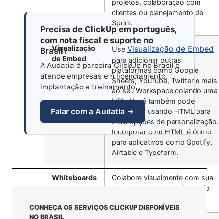
projetos, colaboração com
clientes ou planejamento de
Sprint.
Precisa de ClickUp em português,
com nota fiscal e suporte no
Visualização
Visualização de Embed
Use
Brasil?
de Embed
para adicionar outras
A Audatia é parceira ClickUp no Brasil e
plataformas como Google
atende empresas em licenciamento,
Sheets, YouTube, Twitter e mais
implantação e treinamento.
ao seu Workspace colando uma
URL. Você também pode
Falar com a Audatia →
incorporar usando HTML para
mais opções de personalização.
Incorporar com HTML é ótimo
para aplicativos como Spotify,
Airtable e Typeform.
Whiteboards
Colabore visualmente com sua
equipe em tempo real usando
Whiteboards
.
CONHEÇA OS SERVIÇOS CLICKUP DISPONÍVEIS
NO BRASIL