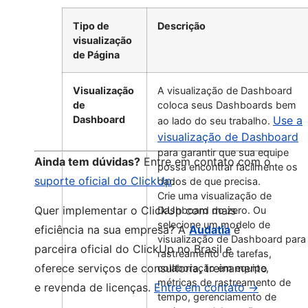
Tipo de
Descrição
visualização
de Página
Visualização
A visualização de Dashboard
de
coloca seus Dashboards bem
Dashboard
Use a
ao lado do seu trabalho.
visualização de Dashboard
para garantir que sua equipe
Ainda tem dúvidas?
Entre em contato com o
possa encontrar facilmente os
suporte oficial do ClickUp
.
dados de que precisa.
Crie uma visualização de
Quer implementar o ClickUp com mais
Dashboard do zero. Ou
selecione um modelo de
eficiência na sua empresa? A
Audatia
é
visualização de Dashboard para
parceira oficial do ClickUp no Brasil e
rastreamento de tarefas,
oferece serviços de consultoria, treinamento
colaboração em equipe,
métricas de rastreamento de
e revenda de licenças.
Entre em contato →
tempo, gerenciamento de