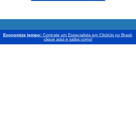
Economize tempo:
Contrate um Especialista em ClickUp no Brasil,
clique aqui e saiba como!