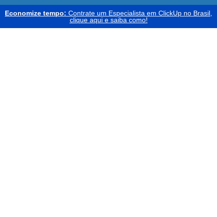
Economize tempo:
Contrate um Especialista em ClickUp no Brasil,
clique aqui e saiba como!