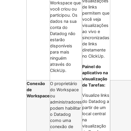
visualizações
Workspace que
de links
você criou ou
permitem que
participou. Os
você veja
dados na sua
visualizações
conta do
ao vivo e
Datadog não
sincronizadas
estarão
de links
disponíveis
diretamente
para mais
no ClickUp.
ninguém
através do
Painel do
ClickUp.
aplicativo na
visualização
Conexão
O proprietário
de Tarefas:
de
do Workspace
Visualize links
Workspace
ou
do Datadog a
administradores
partir de um
podem habilitar
local central
o Datadog
na
como uma
visualização
conexão de