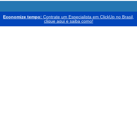
Economize tempo:
Contrate um Especialista em ClickUp no Brasil,
clique aqui e saiba como!