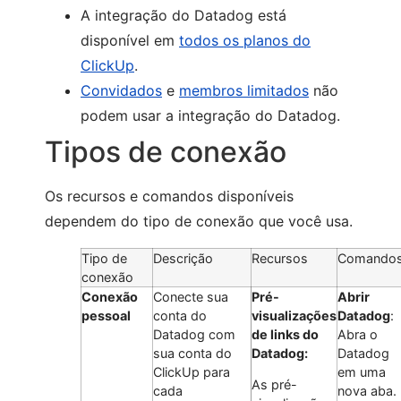
A integração do Datadog está
disponível em
todos os planos do
ClickUp
.
Convidados
e
membros limitados
não
podem usar a integração do Datadog.
Tipos de conexão
Os recursos e comandos disponíveis
dependem do tipo de conexão que você usa.
Tipo de
Descrição
Recursos
Comando
conexão
Conexão
Conecte sua
Pré-
Abrir
pessoal
conta do
visualizações
Datadog
:
Datadog com
de links do
Abra o
sua conta do
Datadog:
Datadog
ClickUp para
em uma
As pré-
cada
nova aba.