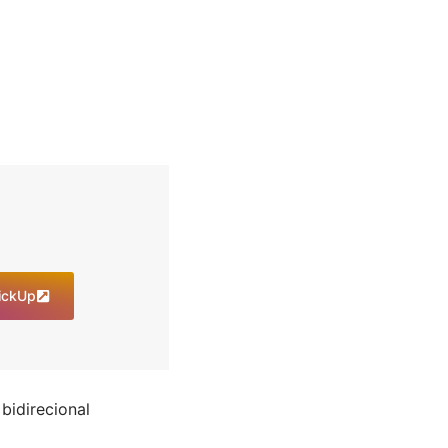
lickUp
bidirecional