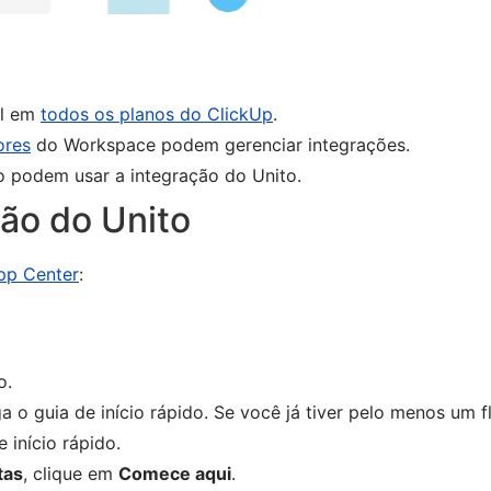
el em
todos os planos do ClickUp
.
ores
do Workspace podem gerenciar integrações.
o podem
usar a integração do Unito.
ção do Unito
pp Center
:
o.
a o guia de início rápido.
Se você já tiver pelo menos um fl
e início rápido.
tas
, clique em
Comece aqui
.