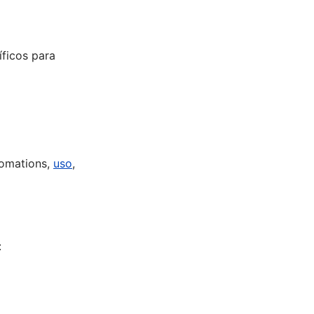
ficos para
tomations,
uso
,
: