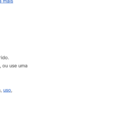
a mais
ido.
, ou use uma
s,
uso
,