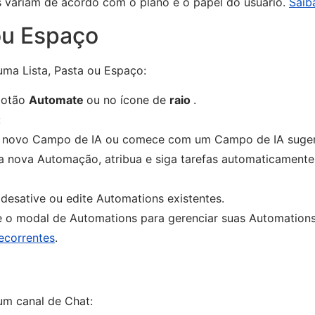
os variam de acordo com o plano e o papel do usuário.
Saib
ou Espaço
ma Lista, Pasta ou Espaço:
 botão
Automate
ou no ícone de
raio
.
:
 novo Campo de IA ou comece com um Campo de IA suger
 nova Automação, atribua e siga tarefas automaticamente
 desative ou edite Automations existentes.
 o modal de Automations para gerenciar suas Automation
recorrentes
.
um canal de Chat: