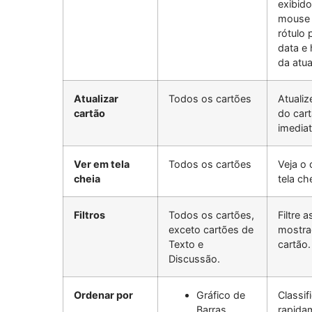
exibido
mouse 
rótulo 
data e 
da atua
Atualizar
Todos os cartões
Atuali
cartão
do car
imedia
Ver em tela
Todos os cartões
Veja o
cheia
tela ch
Filtros
Todos os cartões,
Filtre a
exceto cartões de
mostra
Texto e
cartão.
Discussão.
Ordenar por
Gráfico de
Classif
Barras
rapida