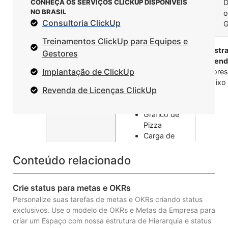
CONHEÇA OS SERVIÇOS CLICKUP DISPONÍVEIS
D
NO BRASIL
o
Consultoria ClickUp
G
Treinamentos ClickUp para Equipes e
Gráfico de
Mostra
Gestores
Barras
legend
Implantação de ClickUp
Gráfico de
valores
Linhas
abaixo
Revenda de Licenças ClickUp
Gráfico de
Bateria
Gráfico de
Pizza
Carga de
Trabalho por
Status
Conteúdo relacionado
Uso de Tags
Tarefas por
Crie status para metas e OKRs
Responsável
Personalize suas tarefas de metas e OKRs criando status
Divisão de
exclusivos. Use o modelo de OKRs e Metas da Empresa para
Prioridade
criar um Espaço com nossa estrutura de Hierarquia e status