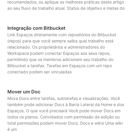
recomendados, ou aplique as melhores práticas deste artigo
Relatório de
Tempo 
ao seu fluxo de trabalho atual. Status de objetivo e metas do
Tempo
Inclua 
Relatório
tempo 
Faturável
como f
Integração com Bitbucket
Folha de
não fat
Link Espaços diretamente com repositórios do Bitbucket
Ponto
ambas
(repos) para que você sempre saiba qual trabalho está
M
relacionado. Os proprietários e administradores do
Workspace podem conectar Espaços aos seus repos,
M
permitindo que os membros adicionem seu trabalho do
a
Bitbucket a tarefas. Tarefas em Espaços com um repo
f
conectado podem ser vinculadas
M
a
f
Mover um Doc
Mova Docs entre tarefas, subtarefas e visualizações. Você
também pode adicionar Docs à Barra Lateral da Home e dos
Relatório de
Mostra
Espaços. O que você precisará Você pode mover Docs em
Tempo
estima
todos os planos. Convidados com permissão de edição ou
Relatório
ou ocul
total permissões podem mover Docs. Docs e wikis Uma wiki
Faturável
estimat
é um
tempo.