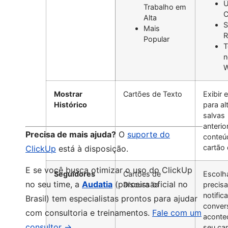
Ú
Trabalho em
C
Alta
S
Mais
R
Popular
T
n
W
Mostrar
Cartões de Texto
Exibir 
Histórico
para al
salvas
anteri
Precisa de mais ajuda?
O
suporte do
conteú
cartão 
ClickUp
está à disposição.
E se você busca otimizar o uso do ClickUp
Seguidores
Cartões de
Escolh
no seu time, a
Audatia
(parceira oficial no
Discussão
precisa
notific
Brasil) tem especialistas prontos para ajudar
conver
com consultoria e treinamentos.
Fale com um
aconte
consultor →
seu ca