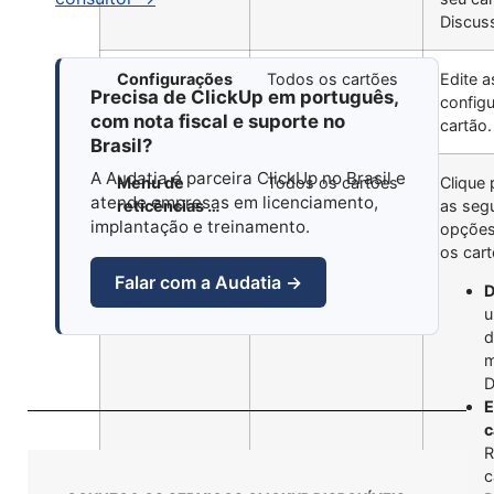
Discus
Configurações
Todos os cartões
Edite a
Precisa de ClickUp em português,
config
com nota fiscal e suporte no
cartão.
Brasil?
A Audatia é parceira ClickUp no Brasil e
Menu de
Todos os cartões
Clique 
atende empresas em licenciamento,
reticências …
as seg
implantação e treinamento.
opções
os cart
Falar com a Audatia →
D
u
d
D
E
c
R
c