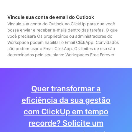
Cartões que
Vincule sua conta de email do Outlook
suportam
Export
Vincule sua conta do Outlook ao ClickUp para que você
exportação de
entre o
possa enviar e receber e-mails dentro das tarefas. O que
dados
arquiv
você precisará Os proprietários ou administradores do
JPEG, 
Workspace podem habilitar o Email ClickApp. Convidados
não podem usar o Email ClickApp. Os limites de uso são
determinados pelo seu plano: Workspaces Free Forever
Quer transformar a
eficiência da sua gestão
com ClickUp em tempo
recorde? Solicite um