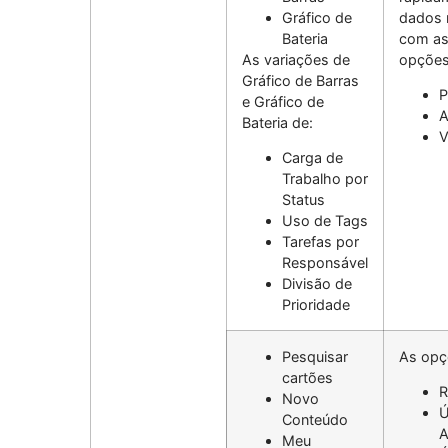
Gráfico de
dados 
Bateria
com as
As variações de
opções
Gráfico de Barras
P
e Gráfico de
A
Bateria de:
V
Carga de
Trabalho por
Status
Uso de Tags
Tarefas por
Responsável
Divisão de
Prioridade
Pesquisar
As opç
cartões
R
Novo
Ú
Conteúdo
A
Meu