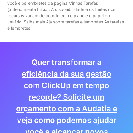
você e os lembretes da página Minhas Tarefas
(anteriormente Início). A disponibilidade e os limites dos
recursos variam de acordo com o plano e o papel do
usuário. Saiba mais Aja sobre tarefas e lembretes As tarefas
e lembretes
Quer transformar a
eficiência da sua gestão
com ClickUp em tempo
recorde? Solicite um
orçamento com a Audatia e
veja como podemos ajudar
você a alcançar novos