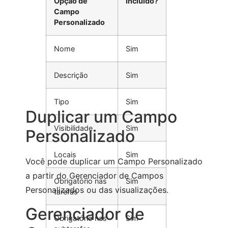
Opção de
Incluído?
Campo
Personalizado
Nome
Sim
Descrição
Sim
Tipo
Sim
Duplicar um Campo
Visibilidade
Sim
Personalizado
Locais
Sim
Você pode duplicar um Campo Personalizado
a partir do Gerenciador de Campos
Obrigatório nas
Sim
Personalizados ou das visualizações.
tarefas
Gerenciador de
Obrigatório nas
Sim