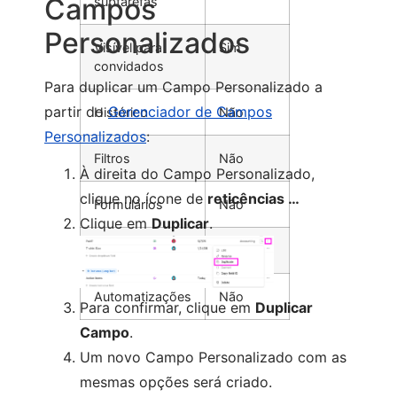
Campos
subtarefas
Personalizados
Visível para
Sim
convidados
Para duplicar um Campo Personalizado a
partir do
Gerenciador de Campos
Histórico
Não
Personalizados
:
Filtros
Não
À direita do Campo Personalizado,
clique no ícone de
reticências …
Formulários
Não
Clique em
Duplicar
.
Visualizações
Não
Automatizações
Não
Para confirmar, clique em
Duplicar
Campo
.
Um novo Campo Personalizado com as
mesmas opções será criado.