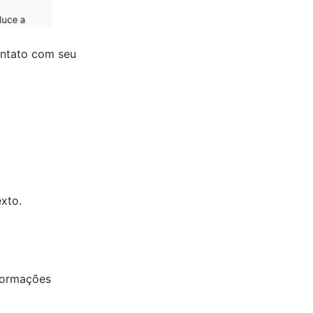
ontato com seu
xto.
formações