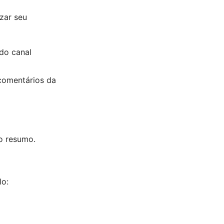
izar seu
do canal
 comentários da
o resumo.
lo: