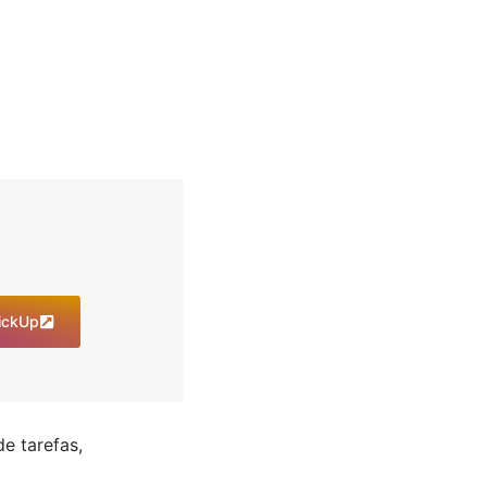
lickUp
e tarefas,