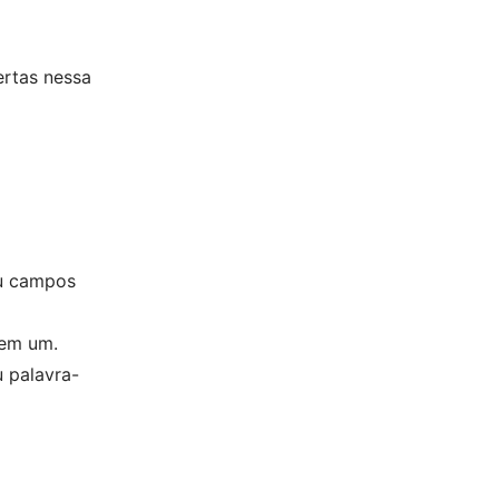
ertas nessa
ou campos
 em um.
u palavra-