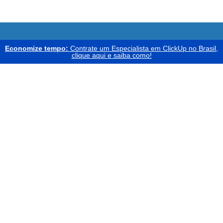
Economize tempo:
Contrate um Especialista em ClickUp no Brasil,
clique aqui e saiba como!