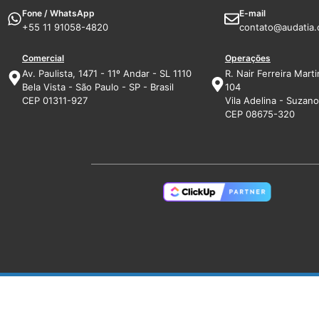
Fone / WhatsApp
E-mail
+55 11 91058-4820
contato@audatia.
Comercial
Operações
Av. Paulista, 1471 - 11º Andar - SL 1110
R. Nair Ferreira Marti
Bela Vista - São Paulo - SP - Brasil
104
CEP 01311-927
Vila Adelina - Suzano 
CEP 08675-320