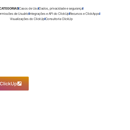
CATEGORIAS
Casos de Uso
Dados, privacidade e segurança
ermissões de Usuário
Integrações e API do ClickUp
Recursos e ClickApps
Visualizações do ClickUp
Consultoria ClickUp
 ClickUp