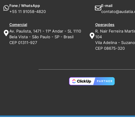
Fone / WhatsApp
E-mail
+55 11 91058-4820
contato@audatia.
Comercial
Operações
Av. Paulista, 1471 - 11º Andar - SL 1110
R. Nair Ferreira Marti
Bela Vista - São Paulo - SP - Brasil
104
CEP 01311-927
Vila Adelina - Suzano 
CEP 08675-320