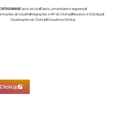
CATEGORIAS
Casos de Uso
Dados, privacidade e segurança
ermissões de Usuário
Integrações e API do ClickUp
Recursos e ClickApps
Visualizações do ClickUp
Consultoria ClickUp
 ClickUp