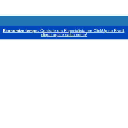
Economize tempo:
Contrate um Especialista em ClickUp no Brasil,
clique aqui e saiba como!