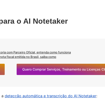
ara o AI Notetaker
oria com Parceiro Oficial, entenda como funciona
ta fiscal emitida no Brasil, saiba como
Quero Comprar Serviços, Treinamento ou Licenças C
a a
detecção automática e transcrição do AI Notetaker
: