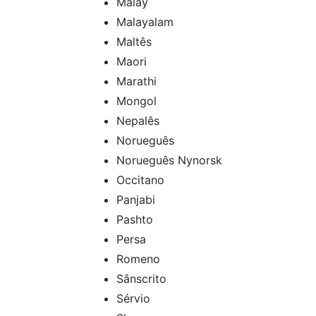
Malay
Malayalam
Maltês
Maori
Marathi
Mongol
Nepalês
Norueguês
Norueguês Nynorsk
Occitano
Panjabi
Pashto
Persa
Romeno
Sânscrito
Sérvio