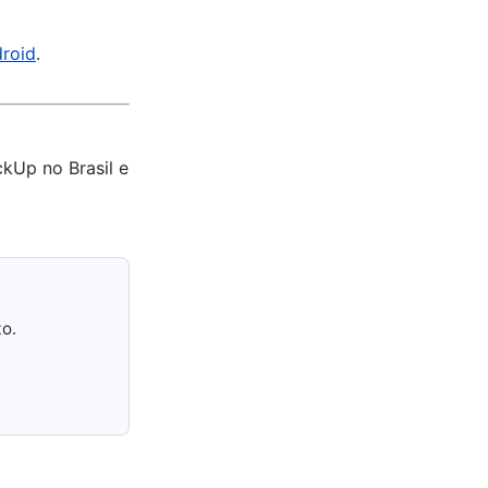
droid
.
ckUp no Brasil e
to.