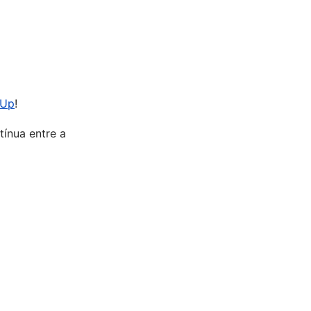
kUp
!
tínua entre a