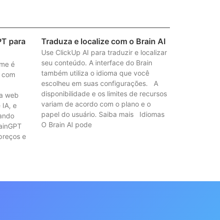
PT para
Traduza e localize com o Brain AI
Use ClickUp AI para traduzir e localizar
seu conteúdo. A interface do Brain
ome é
também utiliza o idioma que você
r com
escolheu em suas configurações. A
disponibilidade e os limites de recursos
na web
variam de acordo com o plano e o
IA, e
papel do usuário. Saiba mais Idiomas
sando
O Brain AI pode
rainGPT
preços e