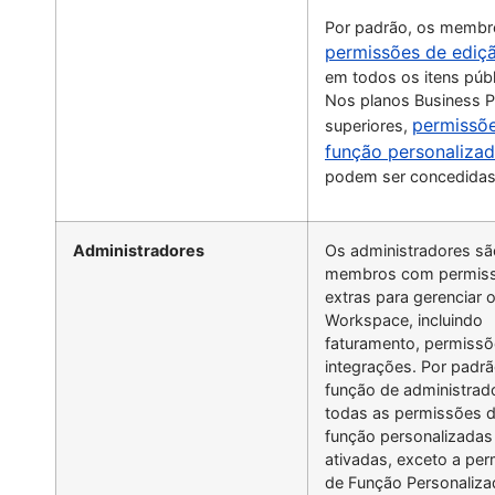
Por padrão, os membr
permissões de ediçã
em todos os itens públ
Nos planos Business P
permissõ
superiores,
função personaliza
podem ser concedidas
Administradores
Os administradores sã
membros com permis
extras para gerenciar 
Workspace, incluindo
faturamento, permissõ
integrações. Por padrã
função de administrad
todas as permissões 
função personalizadas
ativadas, exceto a pe
de Função Personaliza