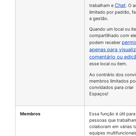
Chat
trabalham e
. O 
limitado por padrão, fa
a gestão.
Quando um local ou it
compartilhado com ele
permi
podem receber
apenas para visuali
comentário ou ediç
esse local ou item.
Ao contrário dos conv
membros limitados po
convidados para criar
Espaços!
Membros
Essa função é útil para
pessoas que trabalha
colaboram em várias t
equipes multifuncionai