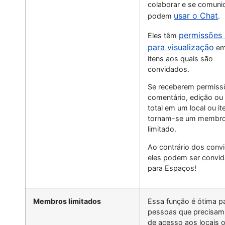
colaborar e se comunic
usar o Chat
podem
.
permissões
Eles têm
para visualização
em 
itens aos quais são
convidados.
Se receberem permiss
comentário, edição ou
total em um local ou it
tornam-se um membr
limitado.
Ao contrário dos conv
eles podem ser convi
para Espaços!
Membros limitados
Essa função é ótima p
pessoas que precisam
de acesso aos locais 