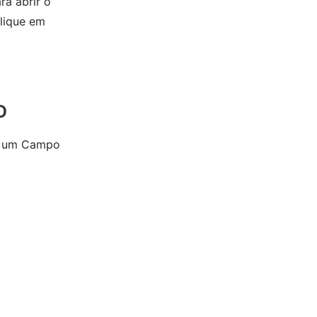
ra abrir o
lique em
o
ar um Campo