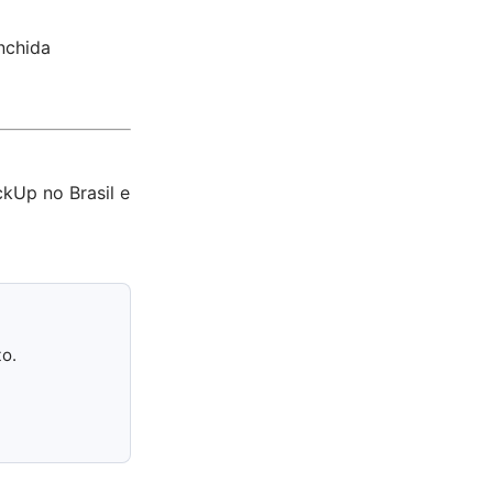
nchida
ckUp no Brasil e
to.