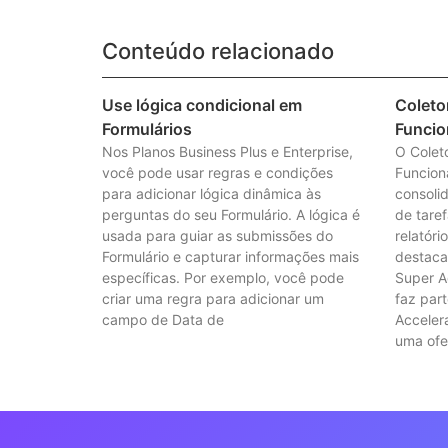
Conteúdo relacionado
Use lógica condicional em
Coleto
Formulários
Funcio
Nos Planos Business Plus e Enterprise,
O Colet
você pode usar regras e condições
Funcion
para adicionar lógica dinâmica às
consoli
perguntas do seu Formulário. A lógica é
de tare
usada para guiar as submissões do
relatóri
Formulário e capturar informações mais
destaca
específicas. Por exemplo, você pode
Super A
criar uma regra para adicionar um
faz par
campo de Data de
Accelera
uma ofe