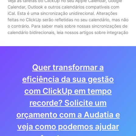
Veja as tarefas do ClickUp no seu Apple Calendar, Google
Calendar, Outlook e outros calendários compatíveis com
iCal. Esta é uma sincronização unidirecional. Alterações
feitas no ClickUp serão refletidas no seu calendário, mas não
o contrário. Para saber mais sobre nossas sincronizações de
calendário bidirecionais, leia nossos artigos sobre integração
Quer transformar a
eficiência da sua gestão
com ClickUp em tempo
recorde? Solicite um
orçamento com a Audatia e
veja como podemos ajudar