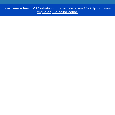
Economize tempo:
Contrate um Especialista em ClickUp no Brasil,
clique aqui e saiba como!