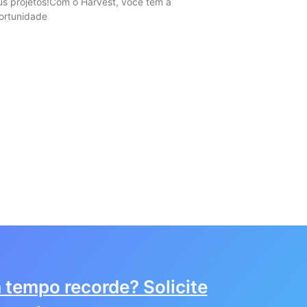
us projetos!Com o Harvest, você tem a
ortunidade
 tempo recorde? Solicite