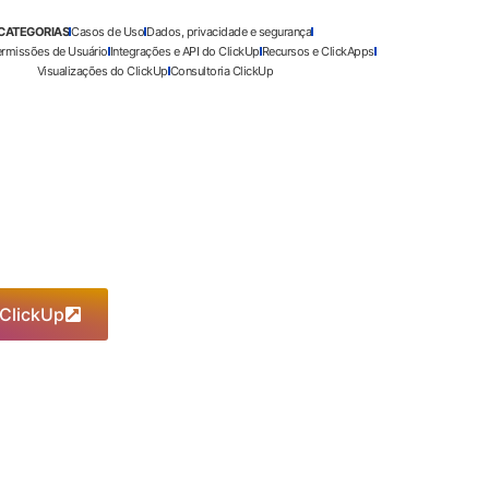
CATEGORIAS
Casos de Uso
Dados, privacidade e segurança
ermissões de Usuário
Integrações e API do ClickUp
Recursos e ClickApps
Visualizações do ClickUp
Consultoria ClickUp
 ClickUp