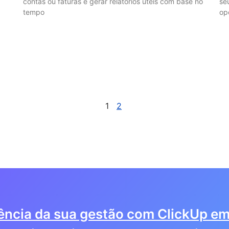
contas ou faturas e gerar relatórios úteis com base no
se
tempo
op
1
2
iência da sua gestão com ClickUp em