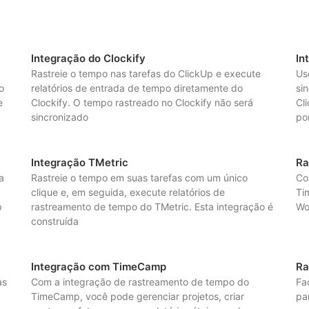
Integração do Clockify
In
Rastreie o tempo nas tarefas do ClickUp e execute
Us
o
relatórios de entrada de tempo diretamente do
si
e
Clockify. O tempo rastreado no Clockify não será
Cl
sincronizado
po
Integração TMetric
Ra
a
Rastreie o tempo em suas tarefas com um único
Co
clique e, em seguida, execute relatórios de
Ti
p
rastreamento de tempo do TMetric. Esta integração é
Wo
construída
Integração com TimeCamp
Ra
as
Com a integração de rastreamento de tempo do
Fa
TimeCamp, você pode gerenciar projetos, criar
pa