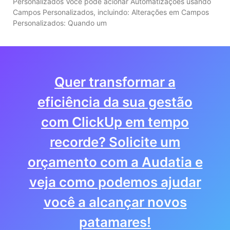
Personalizados Você pode acionar Automatizações usando
Campos Personalizados, incluindo: Alterações em Campos
Personalizados: Quando um
Quer transformar a
eficiência da sua gestão
com ClickUp em tempo
recorde? Solicite um
orçamento com a Audatia e
veja como podemos ajudar
você a alcançar novos
patamares!