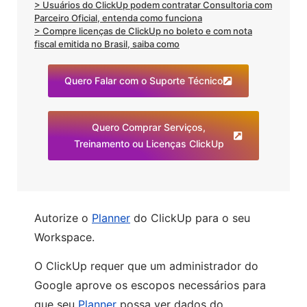
> Usuários do ClickUp podem contratar Consultoria com
Parceiro Oficial, entenda como funciona
> Compre licenças de ClickUp no boleto e com nota
fiscal emitida no Brasil, saiba como
Quero Falar com o Suporte Técnico
Quero Comprar Serviços,
Treinamento ou Licenças ClickUp
Autorize o
Planner
do ClickUp para o seu
Workspace.
O ClickUp requer que um administrador do
Google aprove os escopos necessários para
que seu
Planner
possa ver dados do