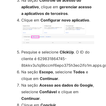
Na seção
Controle de acesso do
aplicativo
, clique em
gerenciar acesso
a aplicativos de terceiros
.
Clique em
Configurar novo aplicativo
.
Pesquise e selecione
ClickUp
. O ID do
cliente é 629831864745-
8bkkv3u1q9bccmf6epo375h3eo2ifo1m.apps.go
Na seção
Escopo
, selecione
Todos
e
clique em
Continuar
.
Na seção
Acesso aos dados do Google
,
selecione
Confiável
e clique em
Continuar
.
Clique em
Concluir
.