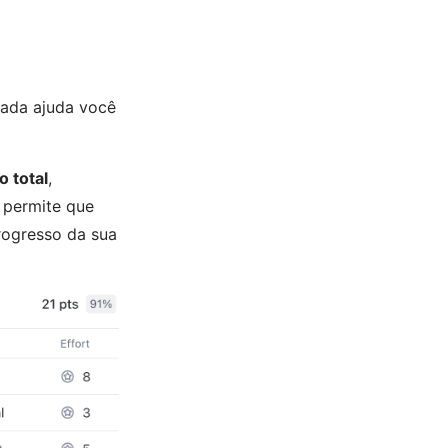
hada ajuda você
o total
,
o permite que
progresso da sua