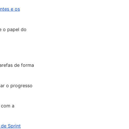
ntes e os
e o papel do
arefas de forma
zar o progresso
t com a
de Sprint