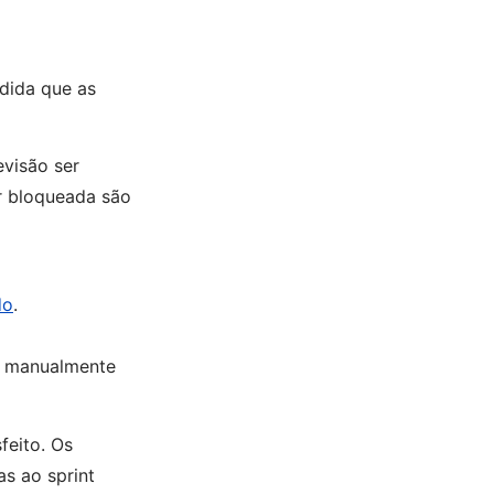
edida que as
evisão ser
r bloqueada são
do
.
ar manualmente
feito. Os
as ao sprint