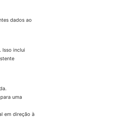
intes dados ao
Isso inclui
stente
da.
 para uma
al em direção à