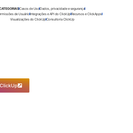
CATEGORIAS
Casos de Uso
Dados, privacidade e segurança
ermissões de Usuário
Integrações e API do ClickUp
Recursos e ClickApps
Visualizações do ClickUp
Consultoria ClickUp
 ClickUp