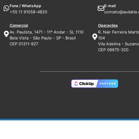
Fone / WhatsApp
E-mail
+55 11 91058-4820
contato@audatia.
Comercial
Operações
Av. Paulista, 1471 - 11º Andar - SL 1110
R. Nair Ferreira Marti
Bela Vista - São Paulo - SP - Brasil
104
CEP 01311-927
Vila Adelina - Suzano 
CEP 08675-320