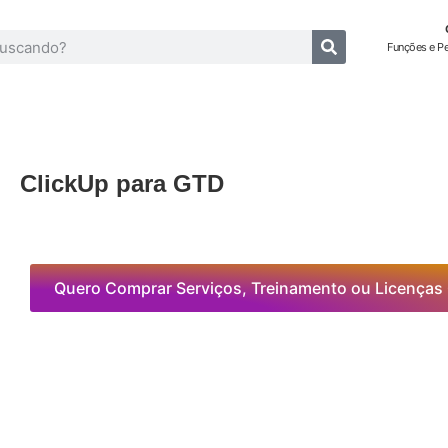
Funções e P
ClickUp para GTD
Quero Comprar Serviços, Treinamento ou Licenças