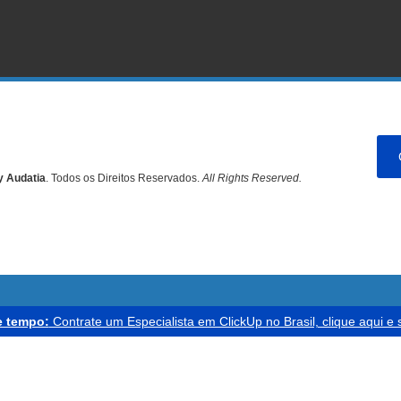
y Audatia
. Todos os Direitos Reservados.
All Rights Reserved.
 tempo:
Contrate um Especialista em ClickUp no Brasil, clique aqui e