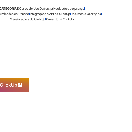
CATEGORIAS
Casos de Uso
Dados, privacidade e segurança
ermissões de Usuário
Integrações e API do ClickUp
Recursos e ClickApps
Visualizações do ClickUp
Consultoria ClickUp
 ClickUp