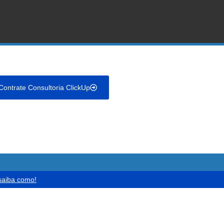
Contrate Consultoria ClickUp
 saiba como!