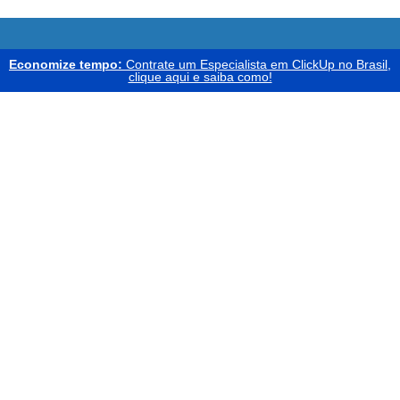
Economize tempo:
Contrate um Especialista em ClickUp no Brasil,
clique aqui e saiba como!