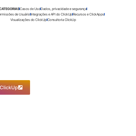
CATEGORIAS
Casos de Uso
Dados, privacidade e segurança
ermissões de Usuário
Integrações e API do ClickUp
Recursos e ClickApps
Visualizações do ClickUp
Consultoria ClickUp
 ClickUp