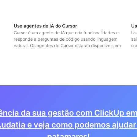
Use agentes de IA do Cursor
Us
Cursor é um agente de IA que cria funcionalidades e
Us
responde a perguntas de código usando linguagem
sa
natural. Os agentes do Cursor estarão disponíveis em
o 
iência da sua gestão com ClickUp em
udatia e veja como podemos ajudar 
patamares!