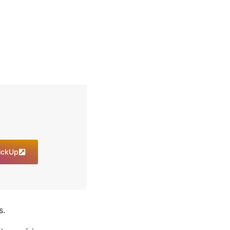
lickUp
s.