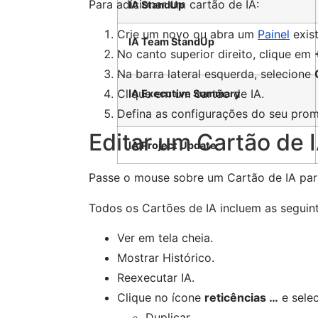
Para adicionar um cartão de IA:
IA StandUp
Crie um novo ou abra um
Painel
exist
IA Team StandUp
No canto superior direito, clique em
Na barra lateral esquerda, selecione
Clique em um cartão de IA.
IA Executive Summary
Defina as configurações do seu prom
Editar um Cartão de 
IA Project Update
Passe o mouse sobre um Cartão de IA para
Todos os Cartões de IA incluem as seguin
Ver em tela cheia.
Mostrar Histórico.
Reexecutar IA.
Clique no ícone
reticências …
e selec
Duplicar.