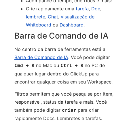
Acompanhe o tempo, crie Docs e mais!
Crie rapidamente uma
tarefa
,
Doc
,
lembrete
,
Chat
,
visualização de
Whiteboard
ou
Dashboard
.
Barra de Comando de IA
No centro da barra de ferramentas está a
Barra de Comando de IA
. Você pode digitar
no Mac ou
no PC de
Cmd + K
Ctrl + K
qualquer lugar dentro do ClickUp para
encontrar qualquer coisa em seu Workspace.
Filtros permitem que você pesquise por item,
responsável, status da tarefa e mais. Você
também pode digitar
para criar
criar
rapidamente Docs, Lembretes e tarefas.