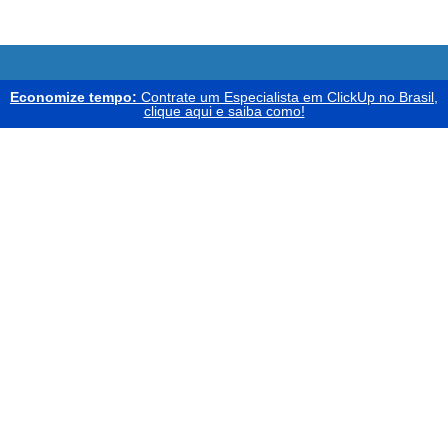
Economize tempo:
Contrate um Especialista em ClickUp no Brasil,
clique aqui e saiba como!