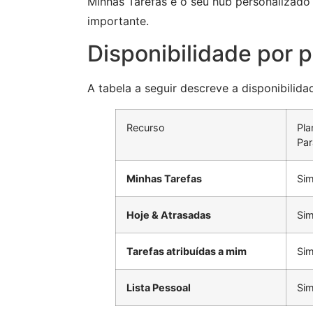
Minhas Tarefas é o seu hub personalizado 
importante.
Disponibilidade por 
A tabela a seguir descreve a disponibilid
Recurso
Pla
Pa
Minhas Tarefas
Si
Hoje & Atrasadas
Si
Tarefas atribuídas a mim
Si
Lista Pessoal
Si