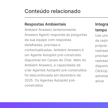
Conteúdo relacionado
Respostas Ambientais
Integr
Ambient Answers (anteriormente
tempo
Answers Agent) responde às perguntas
Use uma
da sua equipe com respostas
de rast
detalhadas, precisas e
própria
contextualizadas. Ambient Answers é
rastrea
um Agente Autopilot pré-construído
precisa
disponível em Canais de Chat. Além do
rastrea
Ambient Answers, a capacidade de
disponí
criar Agentes Autopilot pré-construídos
ClickUp
foi descontinuada em dezembro de
adminis
2025. Os Agentes Autopilot pré-
ativar
construídos