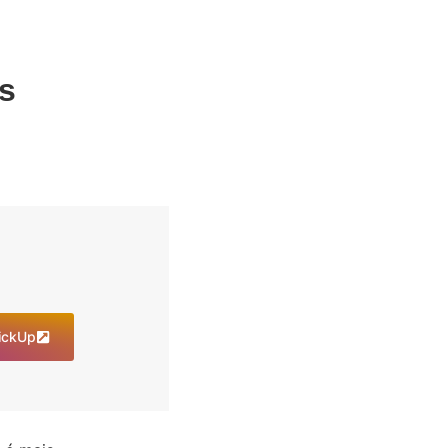
as
lickUp