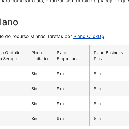
para começar o dia, priorizar seu trabalho e planejar o qu
plano
ade do recurso Minhas Tarefas por
Plano ClickUp
:
no Gratuito
Plano
Plano
Plano Business
ra Sempre
Ilimitado
Empresarial
Plus
m
Sim
Sim
Sim
m
Sim
Sim
Sim
m
Sim
Sim
Sim
m
Sim
Sim
Sim