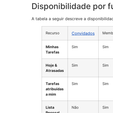
Disponibilidade por 
A tabela a seguir descreve a disponibilid
Recurso
Convidados
Memb
Minhas
Sim
Sim
Tarefas
Hoje &
Sim
Sim
Atrasadas
Tarefas
Sim
Sim
atribuídas
a mim
Lista
Não
Sim
Pessoal