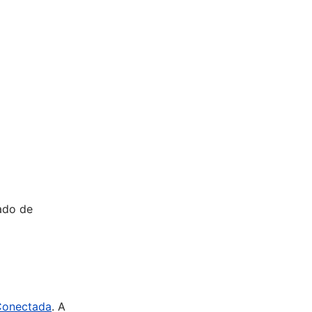
lado de
Conectada
. A