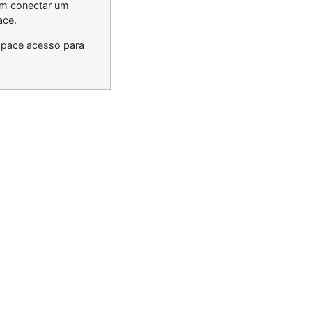
em conectar um
ace.
space acesso para