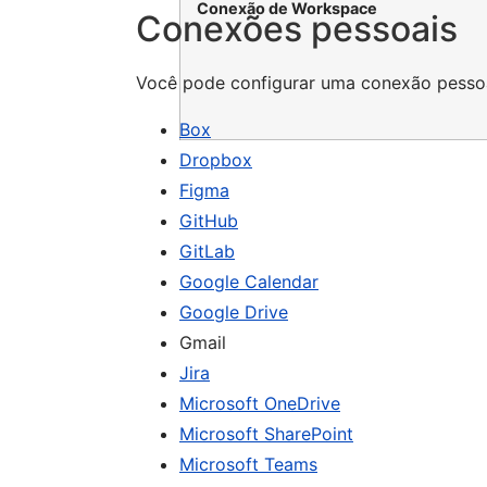
Conexão de Workspace
Conexões pessoais
Você pode configurar uma conexão pessoal
Box
Dropbox
Figma
GitHub
GitLab
Google Calendar
Google Drive
Gmail
Jira
Microsoft OneDrive
Microsoft SharePoint
Microsoft Teams