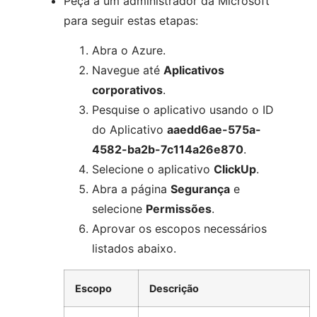
Peça a um administrador da Microsoft
para seguir estas etapas:
Abra o Azure.
Navegue até
Aplicativos
corporativos
.
Pesquise o aplicativo usando o ID
do Aplicativo
aaedd6ae-575a-
4582-ba2b-7c114a26e870
.
Selecione o aplicativo
ClickUp
.
Abra a página
Segurança
e
selecione
Permissões
.
Aprovar os escopos necessários
listados abaixo.
Escopo
Descrição