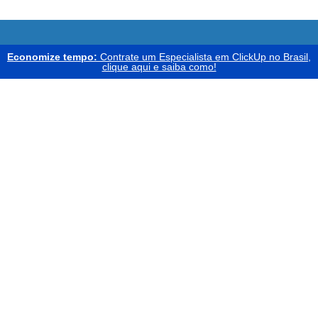
Economize tempo:
Contrate um Especialista em ClickUp no Brasil,
clique aqui e saiba como!