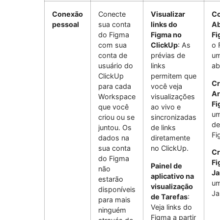
Conexão
Conecte
Visualizar
C
pessoal
sua conta
links do
Ab
do Figma
Figma no
Fi
com sua
ClickUp
: As
o 
conta de
prévias de
um
usuário do
links
ab
ClickUp
permitem que
Cr
para cada
você veja
Ar
Workspace
visualizações
Fi
que você
ao vivo e
um
criou ou se
sincronizadas
de
juntou. Os
de links
Fi
dados na
diretamente
sua conta
no ClickUp.
Cr
do Figma
Fi
Painel de
não
J
aplicativo na
estarão
um
visualização
disponíveis
Ja
de Tarefas
:
para mais
Veja links do
ninguém
Figma a partir